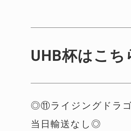
UHB杯はこち
◎⑪ライジングドラ
当日輸送なし◎