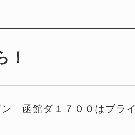
ら！
ゴン 函館ダ１７００はブライ