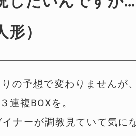
況したいんですが
人形）
通りの予想で変わりませんが
３連複BOXを。
ゲイナーが調教見ていて気に