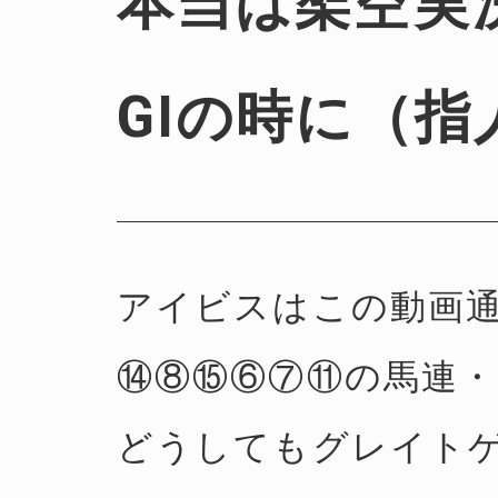
本当は架空実
GⅠの時に（指
アイビスはこの動画
⑭⑧⑮⑥⑦⑪の馬連・
どうしてもグレイト