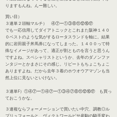
りますもんね。んー難しい。
買い目）
３連単２頭軸マルチ） ④⑦ー①③⑧⑪⑫⑯⑰
でも一応信用してダイアトニックとこれまた阪神１４０
０ベストのような気がするロータスランドを軸に。結果
的に岩田親子丼馬券になってしまった。１４００って特
殊なイメージがあって、適正が割とものを言うと思うん
ですよね。スペシャリストというか、去年のダノンファ
ンタジーとかまさにその感じ。リピートもちょこちょこ
ありますよね。だから去年３着のホウオウアマゾンも当
然上位に見ないといけない。
３連単F）①④⑦ー①④⑦ー①③④⑦⑧⑪⑫⑯⑰ も買っ
ておこうかな。
３連複ならフォーメーションで買いたい中穴、調教◎ル
プリュフォールと、ヴィクトワールピサ産駒の騎手変わ