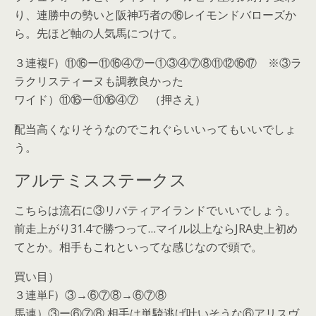
り、連勝中の勢いと阪神巧者の⑯レイモンドバローズか
ら。先ほど軸の人気馬につけて。
３連複F）⑪⑯ー⑪⑯④⑦ー①③④⑦⑧⑪⑫⑯⑰ ※③ラ
ラクリスティーヌも調教良かった
ワイド）⑪⑯ー⑪⑯④⑦ （押さえ）
配当高くなりそうなのでこれぐらいいってもいいでしょ
う。
アルテミスステークス
こちらは流石に③リバティアイランドでいいでしょう。
前走上がり31.4で勝つって…マイル以上ならJRA史上初め
てとか。相手もこれといってな感じなので頭で。
買い目）
３連単F）③→⑥⑦⑧→⑥⑦⑧
馬連）③ー⑥⑦⑧ 相手は単騎逃げ叶いそうな⑥アリスヴ