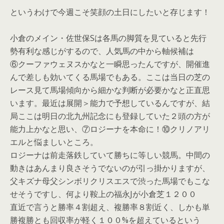
というわけで今週こそ笑顔の土日にしたいと存じます！
小倉のメイン・佐世保Sは各馬の脚質を見ていると先行
勢有利な感じがするので、人気馬の中から軸候補は
⑥クーファウェヌスかなと一瞬思ったんですが、開催進
んで差しも効いてくる馬場でもある。ここは当日の芝の
レース見て馬場傾向から細かな判断が必要かなと正直思
います。最近は展開＞能力で予想しているんですが、結
局ここは明日の北九州記念にも登録していた２頭の方が
能力上かなと思い、⑦ロジーナを本命に！⑩クリノアリ
エルと悩ましいところ。
ロジーナは前走落鉄していて勝ちに等しい競馬。中間の
動きはあんまり良さそうでないのが引っ掛かりますが、
父キズナ母父シンボリクリスエスで渋った馬場でもこな
せそうですし、何より鞍上の福永Jが小倉芝１２００
直近で言うと勝率４割超え、複勝率８割近く、しかも単
勝複勝とも回収率が軽く１００%を超えているという