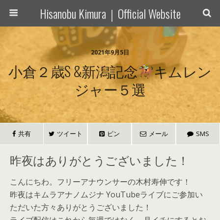
Hisanobu Kimura｜Official Website
2021年9月5日
小倉２歳S &新潟記念
キムレン
ジャー５選
共有
ツイート
ピン
メール
SMS
昨夜はありがとうございました！
こんにちわ。フリーアナウンサーの木村寿伸です！
昨夜はキムラアナノムジナ YouTubeライブにご参加い
ただいた方々ありがとうございました！