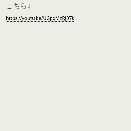
こちら↓
https://youtu.be/UGpqMzRJ07k