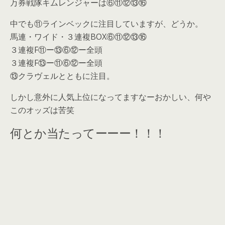
万券戦隊キムレンジャーは⑥⑪⑫⑬⑯
中でも⑪ラインベックに注目していますが、どうか。
馬連・ワイド・３連複BOX⑥⑪⑫⑬⑯
３連複F⑪ー⑬⑥⑫ー全頭
３連複F⑬ー⑪⑥⑫ー全頭
⑬クラヴェルとともに注目。
しかし意外に人気上位になってますなーおかしい、何や
このオッズは苦笑
何とか当たってーーー！！！