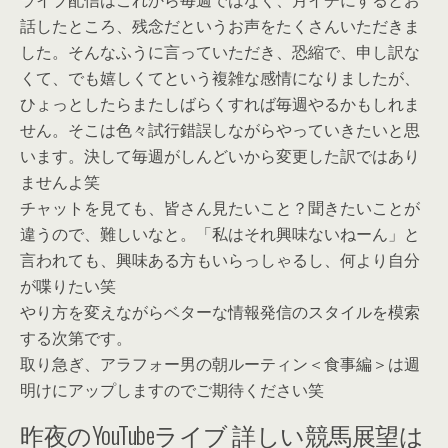
ライブ配信はこれから毎週ではなく、月イチにするとお
話したところ、残念だというお声をたくさんいただきま
した。そんなふうに言っていただき、恐縮で、申し訳な
くて、でも嬉しくてという複雑な感情になりましたが、
ひょっとしたらまたしばらくすれば毎週やるかもしれま
せん。そこは色々試行錯誤しながらやっていきたいと思
います。決して毎週がしんどいから変更した訳ではあり
ませんよ笑
チャットを見ても、皆さん見たいこと？聞きたいことが
違うので、難しいなと。「私はそれ興味ないねーん」と
言われても、興味ある方もいらっしゃるし、何より自分
が喋りたい笑
やり方を変えながらベターな情報発信のスタイルを模索
する次第です。
取り急ぎ、アラフォー男の朝ルーティン＜食事編＞は週
明けにアップしますのでご期待ください笑
昨夜のYouTubeライブ 詳しい競馬展望は