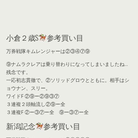
小倉２歳S
参考買い目
万券戦隊キムレンジャーは②③④⑦⑨
⑨ナムラクレアは乗り替わりになってしまいましたね…
残念です。
一応初志貫徹で、②ソリッドグロウとともに。相手はシ
ョウナン、スリー。
ワイドF ②⑨ー②⑨③⑦
３連複２頭軸流し②⑨ー全
３連複F ②ー③⑦ー全 ⑨ー③⑦ー全
新潟記念
参考買い目