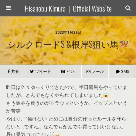
Hisanobu Kimura｜Official Website
2023年1月29日
シルクロードS &根岸S狙い馬
共有
ツイート
ピン
メール
SMS
昨日は久々ゆっくりできたので、半日競馬をやっていま
したが、とんでもなくやられてしまいました
もう馬券を買うのがトラウマというか、イップスという
か苦笑
やはり、”負けない”ためには自分の作ったルールを守ら
ないと…ですね。なんでもかんでも買ってはいけない。
昼は景気づけにカレ活