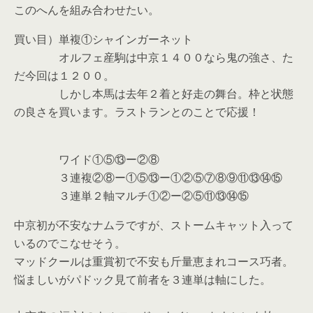
このへんを組み合わせたい。
買い目）単複①シャインガーネット
オルフェ産駒は中京１４００なら鬼の強さ、た
だ今回は１２００。
しかし本馬は去年２着と好走の舞台。枠と状態
の良さを買います。ラストランとのことで応援！
ワイド①⑤⑬ー②⑧
３連複②⑧ー①⑤⑬ー①②⑤⑦⑧⑨⑪⑬⑭⑮
３連単２軸マルチ①②ー②⑤⑪⑬⑭⑮
中京初が不安なナムラですが、ストームキャット入って
いるのでこなせそう。
マッドクールは重賞初で不安も斤量恵まれコース巧者。
悩ましいがパドック見て前者を３連単は軸にした。