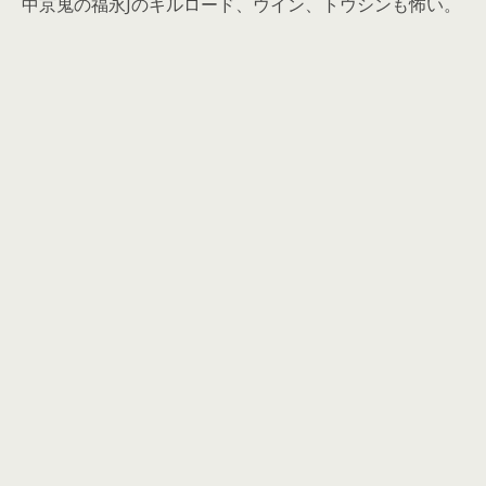
中京鬼の福永Jのキルロード、ウイン、トウシンも怖い。